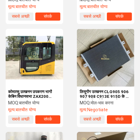
मूल्य:
बातचीत योग्य
मूल्य:
बातचीत योग्य
सबसे अच्छी
संपर्क
सबसे अच्छी
संपर्क
कीमत
कीमत
कोमात्सु उत्खनन उपकरण भागों
लियूगोंग उत्खनन CLG905 906
केबिन विधानसभा ZAX200
907 908 C913E 915D के लिए
ZAX200-3G उत्खनन उपकरण
ए/सी कंडेंसर रेडिएटर, कूलिंग
MOQ:
बातचीत योग्य
MOQ:
मोल-भाव करना
केबिन दरवाजा कोमात्सु केबिन
सिस्टम पार्ट्स
मूल्य:
बातचीत योग्य
मूल्य:
Negotiate
दरवाजा
सबसे अच्छी
संपर्क
सबसे अच्छी
संपर्क
कीमत
कीमत