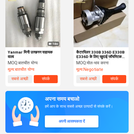
Yanmar मिनी उत्खनन सहायक
कैटरपिलर 330B 336D E330B
वाल्व
E336D के लिए खुदाई जॉयस्टिक
विधानसभा हाइड्रोलिक नियंत्रण बाएं
MOQ:
बातचीत योग्य
MOQ:
मोल-भाव करना
और दाएं
मूल्य:
बातचीत योग्य
मूल्य:
Negotiate
सबसे अच्छी
संपर्क
सबसे अच्छी
संपर्क
कीमत
कीमत
अपना समय बचाओ
हमें आप के साथ सबसे अच्छा उत्पादों से संपर्क करें।
अपनी आवश्यकता दें