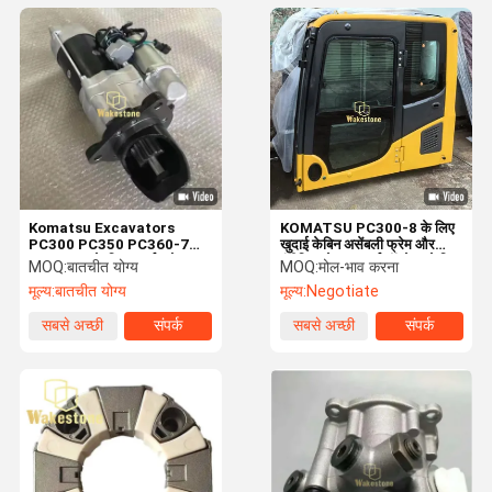
Komatsu Excavators
KOMATSU PC300-8 के लिए
PC300 PC350 PC360-7
खुदाई केबिन असेंबली फ्रेम और
PC360-8 के लिए स्टार्टर मोटर
इंटीरियर के साथ पूर्ण ऑपरेटर केबिन
MOQ:
बातचीत योग्य
MOQ:
मोल-भाव करना
प्रतिस्थापन
मूल्य:
बातचीत योग्य
मूल्य:
Negotiate
सबसे अच्छी
संपर्क
सबसे अच्छी
संपर्क
कीमत
कीमत