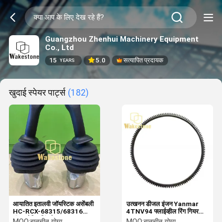
Guangzhou Zhenhui Machinery Equipment
Co., Ltd
15
5.0
सत्यापित प्रदायक
YEARS
खुदाई स्पेयर पार्ट्स
(182)
आयातित इतालवी जॉयस्टिक असेंबली
उत्खनन डीजल इंजन Yanmar
HC-RCX-68315/68316
4TNV94 फ्लाईव्हील रिंग गियर
चुंबक पोजिशनिंग के साथ
114T
MOQ:
बातचीत योग्य
MOQ:
बातचीत योग्य