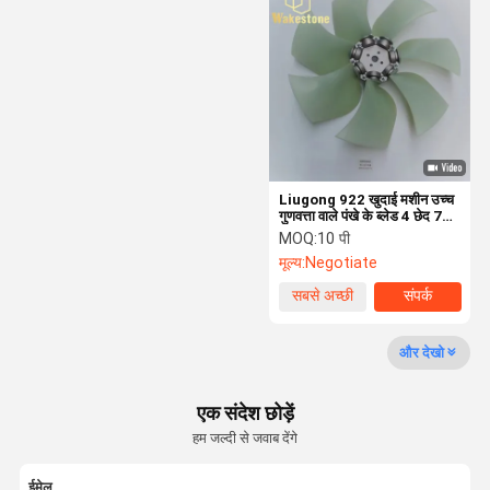
खुदाई सील किट
हाइड्रोलिक ब्रेकर पार्ट्स
हाइड्रोलिक ब्रेकर हैमर चिसील
उत्खनन मशीन के अंडरवियर पार्ट्स
खुदाई मशीन के विद्युत भाग
Liugong 922 खुदाई मशीन उच्च
गुणवत्ता वाले पंखे के ब्लेड 4 छेद 7
ब्लेड
MOQ:
10 पी
हाइड्रोलिक ब्रेकर पिस्टन
मूल्य:
Negotiate
हाइड्रोलिक ब्रेकर सील किट
सबसे अच्छी
संपर्क
कीमत
खुदाई हाइड्रोलिक भागों
और देखो
हाइड्रोलिक ब्रेकर स्क्रू
एक संदेश छोड़ें
खुदाई यात्रा मोटर
हम जल्दी से जवाब देंगे
ईमेल