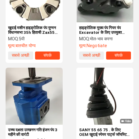
खुदाई मशीन हाइड्रोलिक पंप युग्मन
हाइड्रोलिक मुख्य पंप गियर पंप
विधानसभा 35h हिताची Zax55
Excavator के लिए उपयुक्त
Zax60 Zax70 Ex120
EC290 EC290B EC290BLC
MOQ:
5पी
MOQ:
मोल-भाव करना
Ex130-6 के लिए
मूल्य:
बातचीत योग्य
मूल्य:
Negotiate
सबसे अच्छी
संपर्क
सबसे अच्छी
संपर्क
कीमत
कीमत
घर
उत्पाद
वीडियो
हमारे बारे में
उच्च दक्षता उत्खनन गति इंजन पंप 3
SANY 55 65 75 . के लिए
महीने की वारंटी
OEM खुदाई स्पेयर पार्ट्स जॉयस्टिक