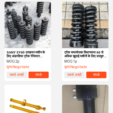
SANY SY65 उत्खनन मशीन के
ट्रैक समायोजक विधानसभा 60 से
लिए अंडरवियर ट्रैक रेजिस्टर
अधिक खुदाई मशीनों के लिए उपयुक्त
सिलेंडर असेंबली
है।
MOQ:
2p
MOQ:
1p
मूल्य:
Negotiate
मूल्य:
Negotiate
सबसे अच्छी
संपर्क
सबसे अच्छी
संपर्क
कीमत
कीमत