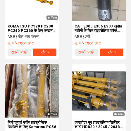
KOMATSU PC120 PC200
CAT E305 E306 E307 खुदाई
PC240 PC360 के लिए उत्खनन
मशीनों के लिए हाइड्रोलिक ट्रैक
हाइड्रोलिक बकेट आर्म सिलेंडर
टेन्सनिंग सिलेंडर
MOQ:
मोल-भाव करना
MOQ:
2पी
मूल्य:
Negotiate
मूल्य:
Negotiate
सबसे अच्छी
संपर्क
सबसे अच्छी
संपर्क
कीमत
कीमत
घर
उत्पाद
वीडियो
हमारे बारे में
मिनी खुदाई मशीन हाइड्रोलिक
एक्सावेटर बूम हाइड्रोलिक सिलेंडर
सिलेंडर के लिए Komatsu PC56
काटो HD820 / 2045 / 2048 /