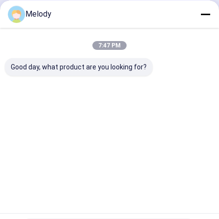
खुदाई सील किट
जारी रखें
Melody
हाइड्रोलिक ब्रेकर पार्ट्स
हाइड्रोलिक ब्रेकर हैमर चिसील
7:47 PM
हमारी श्रेणियाँ
उत्खनन मशीन के अंडरवियर पार्ट्स
Good day, what product are you looking for?
खुदाई मशीन के विद्युत भाग
हाइड्रोलिक ब्रेकर पिस्टन
हाइड्रोलिक ब्रेकर
खुदाई इंजन के पुर्जे
खुदाई संलग्नक
खुदाई स्पेयर पार्
हाइड्रोलिक ब्रेकर सील किट
हथौड़ा
खुदाई हाइड्रोलिक भागों
हाइड्रोलिक ब्रेकर स्क्रू
होम
हमारे बारे में
हमसे संपर्क करें
Desktop Site
खुदाई यात्रा मोटर
साइटमैप
गोपनीयता नीति
गुणवत्ता
हाइड्रोलिक ब्रेकर हथौड़ा
चीन का कारखाना.Copyright © 2026