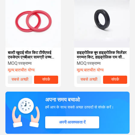
बाल्टी खुदाई सील किट टीपीएफई
हाइड्रोलिक बूम हाइड्रोलिक सिलेंडर
एफकेएम एनबीआर सामग्री उच्च
मरम्मत किट, हाइड्रोलिक राम सील
तापमान प्रतिरोधी
किट पीयू 93 ए कठोरता
MOQ:
परक्राम्य
MOQ:
परक्राम्य
मूल्य:
बातचीत योग्य
मूल्य:
बातचीत योग्य
सबसे अच्छी
संपर्क
सबसे अच्छी
संपर्क
कीमत
कीमत
अपना समय बचाओ
हमें आप के साथ सबसे अच्छा उत्पादों से संपर्क करें।
अपनी आवश्यकता दें