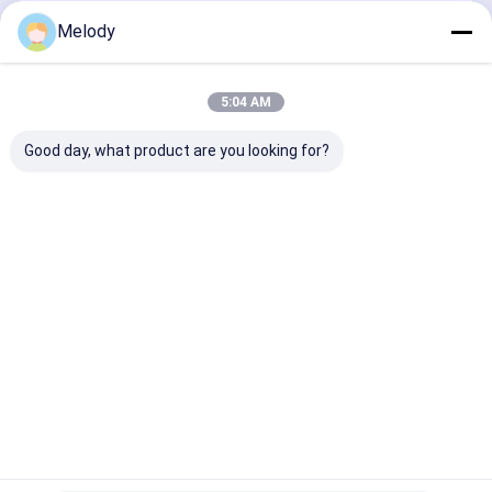
खुदाई सील किट
जारी रखें
Melody
हाइड्रोलिक ब्रेकर पार्ट्स
हाइड्रोलिक ब्रेकर हैमर चिसील
5:04 AM
हमारी श्रेणियाँ
उत्खनन मशीन के अंडरवियर पार्ट्स
Good day, what product are you looking for?
खुदाई मशीन के विद्युत भाग
हाइड्रोलिक ब्रेकर पिस्टन
हाइड्रोलिक ब्रेकर
खुदाई इंजन के पुर्जे
खुदाई संलग्नक
खुदाई स्पेयर पार्
हाइड्रोलिक ब्रेकर सील किट
हथौड़ा
खुदाई हाइड्रोलिक भागों
हाइड्रोलिक ब्रेकर स्क्रू
होम
हमारे बारे में
हमसे संपर्क करें
Desktop Site
खुदाई यात्रा मोटर
साइटमैप
गोपनीयता नीति
गुणवत्ता
हाइड्रोलिक ब्रेकर हथौड़ा
चीन का कारखाना.Copyright © 2026