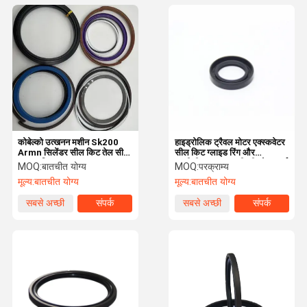
कोबेल्को उत्खनन मशीन Sk200
हाइड्रोलिक ट्रैवल मोटर एक्स्कवेटर
Armn सिलेंडर सील किट तेल सील
सील किट ग्लाइड रिंग और
मरम्मत किट
एसपीजीडब्लू टाइप मशीनरी स्पेयर पार्ट
MOQ:
बातचीत योग्य
MOQ:
परक्राम्य
मूल्य:
बातचीत योग्य
मूल्य:
बातचीत योग्य
सबसे अच्छी
संपर्क
सबसे अच्छी
संपर्क
कीमत
कीमत