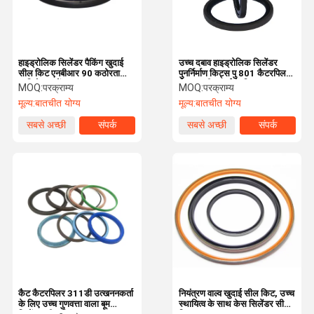
हाइड्रोलिक सिलेंडर पैकिंग खुदाई
उच्च दबाव हाइड्रोलिक सिलेंडर
सील किट एनबीआर 90 कठोरता
पुनर्निर्माण किट्स पु 801 कैटरपिलर
प्रतिरोध पहनें
ई 374 डी खुदाई के लिए
MOQ:
परक्राम्य
MOQ:
परक्राम्य
मूल्य:
बातचीत योग्य
मूल्य:
बातचीत योग्य
सबसे अच्छी
संपर्क
सबसे अच्छी
संपर्क
कीमत
कीमत
घर
उत्पाद
वीडियो
हमारे बारे में
कैट कैटरपिलर 311डी उत्खननकर्ता
नियंत्रण वाल्व खुदाई सील किट, उच्च
के लिए उच्च गुणवत्ता वाला बूम
स्थायित्व के साथ केस सिलेंडर सील