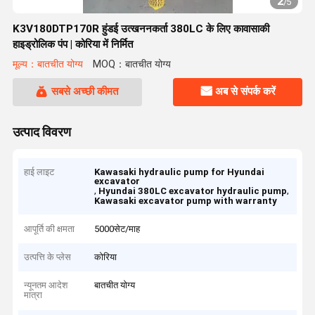
2
/
5
K3V180DTP170R हुंडई उत्खननकर्ता 380LC के लिए कावासाकी
हाइड्रोलिक पंप | कोरिया में निर्मित
मूल्य：बातचीत योग्य
MOQ：बातचीत योग्य
सबसे अच्छी कीमत
अब से संपर्क करें
उत्पाद विवरण
हाई लाइट
Kawasaki hydraulic pump for Hyundai
excavator
,
,
Hyundai 380LC excavator hydraulic pump
Kawasaki excavator pump with warranty
आपूर्ति की क्षमता
5000सेट/माह
उत्पत्ति के प्लेस
कोरिया
न्यूनतम आदेश
बातचीत योग्य
मात्रा