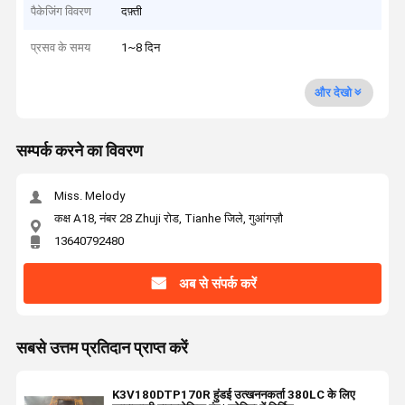
पैकेजिंग विवरण
दफ़्ती
प्रसव के समय
1~8 दिन
और देखो
सम्पर्क करने का विवरण
Miss. Melody
कक्ष A18, नंबर 28 Zhuji रोड, Tianhe जिले, गुआंगज़ौ
13640792480
अब से संपर्क करें
सबसे उत्तम प्रतिदान प्राप्त करें
K3V180DTP170R हुंडई उत्खननकर्ता 380LC के लिए