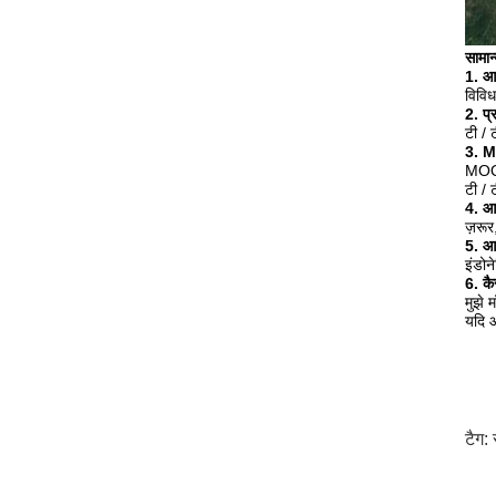
सामान्
1. आ
विवि
2. प्
टी / 
3. M
MOQ 
टी / 
4. आप
ज़रूर
5. आप
इंडोन
6. कै
मुझे
यदि आ
टैग: