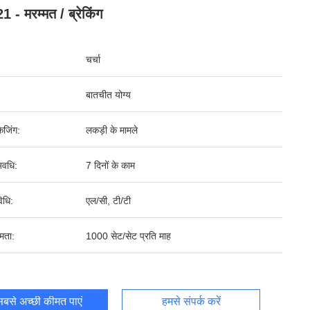
 - मरम्मत / ब्रेकिंग
चर्चा
बातचीत योग्य
ेजिंग:
लकड़ी के मामले
वधि:
7 दिनों के काम
िधि:
एल/सी, टी/टी
षमता:
1000 सेट/सेट प्रति माह
बसे अच्छी कीमत पाएं
हमसे संपर्क करें