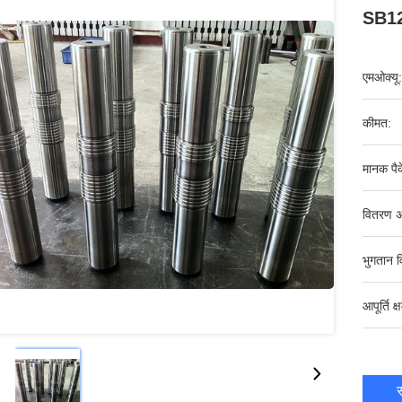
SB121
एमओक्यू:
कीमत:
मानक पैक
वितरण अ
भुगतान व
आपूर्ति क्
स