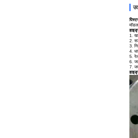
उत
पिस्ट
मॉडल
हाइड्
1. ख
2. सड
3. नि
4. धा
5. रे
6. ज
7. जम
हाइड्