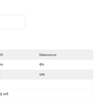
नाम
Wakestone
ान:
चीन
:
उच्च
 भागों