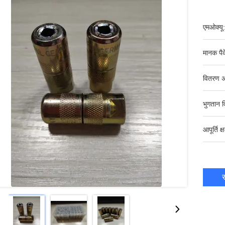
एमओक्यू:
मानक पैक
वितरण अ
भुगतान व
आपूर्ति क्
स