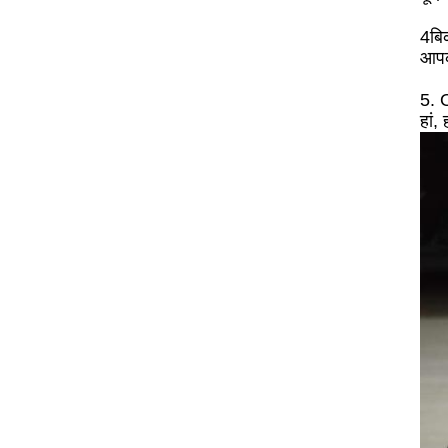
4बिक
आपकी
5. 
हां,