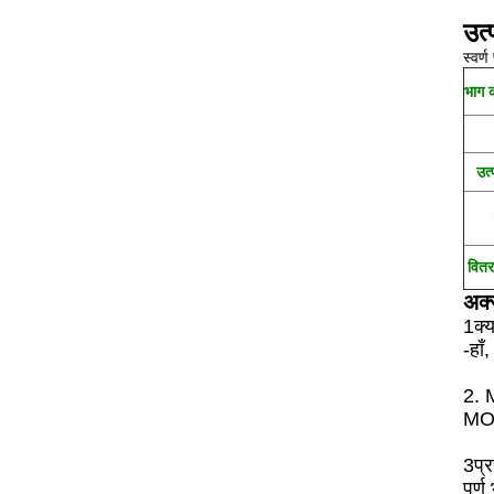
उत्
स्वर्
भाग 
उत्
वित
अक्स
1क्य
-हाँ
2. M
MOQ 
3प्र
पूर्