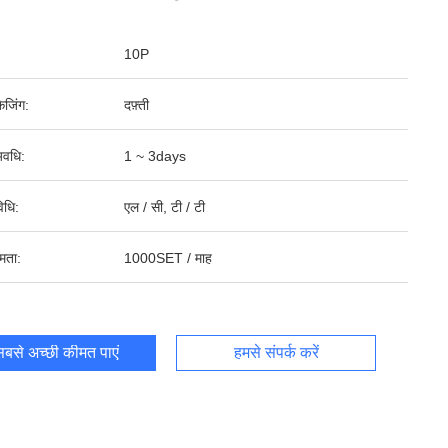
10P
ेजिंग:
दफ़्ती
वधि:
1 ~ 3days
िधि:
एल / सी, टी / टी
षमता:
1000SET / माह
बसे अच्छी कीमत पाएं
हमसे संपर्क करें