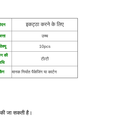
इकट्ठा करने के लिए
ेदन
वत्ता
उच्च
क्यू
10pcs
ान की
टी/टी
वधि
किंग
मानक निर्यात पैकेजिंग या कार्टन
त की जा सकती है।