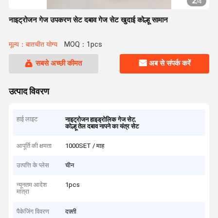
2
/
4
नाइट्रोजन गेज उपकरण सेट दबाव गेज सेट खुदाई कोल्हू सामान
मूल्य：बातचीत योग्य
MOQ：1pcs
सबसे अच्छी कीमत
अब से संपर्क करें
उत्पाद विवरण
हाई लाइट
,
नाइट्रोजन हाइड्रोलिक गेज सेट
कोल्हू तेल दबाव नापने का यंत्र सेट
आपूर्ति की क्षमता
1000SET / माह
उत्पत्ति के प्लेस
चीन
न्यूनतम आदेश
1pcs
मात्रा
पैकेजिंग विवरण
दफ़्ती