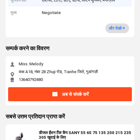
भुगतान शर्तें
एल/सी, टी/टी, डी/ए, डी/पी, वेस्टर्न यूनियन, मनीग्राम
मूल्य
Negotiate
और देखो
सम्पर्क करने का विवरण
Miss. Melody
कक्ष A18, नंबर 28 Zhuji रोड, Tianhe जिले, गुआंगज़ौ
13640792480
अब से संपर्क करें
सबसे उत्तम प्रतिदान प्राप्त करें
डीजल ईंधन टैंक कैप SANY 55 65 75 135 200 215 235
305 खुदाई के लिए