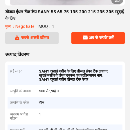
2
/
3
डीजल ईंधन टैंक कैप SANY 55 65 75 135 200 215 235 305 खुदाई
के लिए
मूल्य：Negotiate
MOQ：1
सबसे अच्छी कीमत
अब से संपर्क करें
उत्पाद विवरण
हाई लाइट
,
SANY खुदाई मशीन के लिए डीजल ईंधन टैंक ढक्कन
,
खुदाई मशीन के ईंधन ढक्कन का प्रतिस्थापन भाग
SANY खुदाई मशीन डीजल टैंक कवर
आपूर्ति की क्षमता
500 सेट/महीना
उत्पत्ति के प्लेस
चीन
न्यूनतम आदेश
1
मात्रा