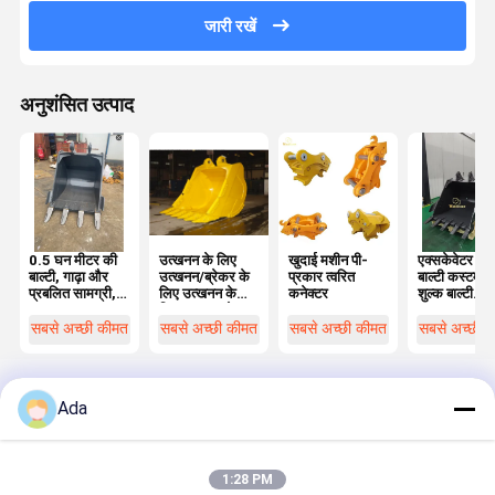
जारी रखें
अनुशंसित उत्पाद
0.5 घन मीटर की
उत्खनन के लिए
खुदाई मशीन पी-
एक्सकेवेटर रॉ
बाल्टी, गाढ़ा और
उत्खनन/ब्रेकर के
प्रकार त्वरित
बाल्टी कस्टम भ
प्रबलित सामग्री,
लिए उत्खनन के
कनेक्टर
शुल्क बाल्टी
अनुकूलन उपलब्ध।
लिए उत्खनन के
PC200
लिए उच्च गुणवत्ता
CAT320
सबसे अच्छी कीमत
सबसे अच्छी कीमत
सबसे अच्छी कीमत
सबसे अच्छी 
वाले ग्रिपल बाल्टी
ZX200 प्रकार
एक्सकेवेटर के 
Ada
होम
हमारे बारे में
हमसे संपर्क करें
Desktop Site
साइटमैप
गोपनीयता नीति
1:28 PM