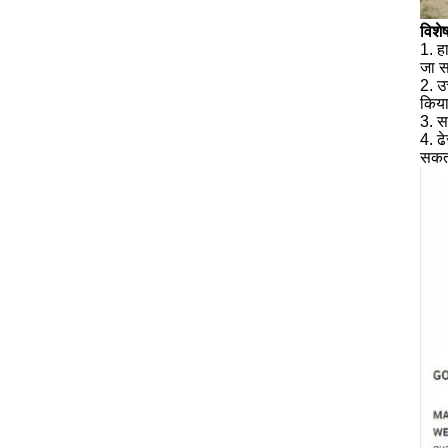
विशेष
1. ह
जा 
2. उ
किया
3. स
4. ढ
सकत