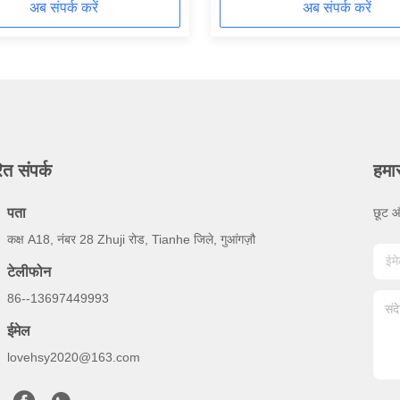
अब संपर्क करें
अब संपर्क करें
ित संपर्क
हमा
पता
छूट औ
कक्ष A18, नंबर 28 Zhuji रोड, Tianhe जिले, गुआंगज़ौ
टेलीफोन
86--13697449993
ईमेल
lovehsy2020@163.com