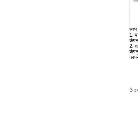
लाभ
1. य
कंपन
2. श
कंपन
काफी
टैग: