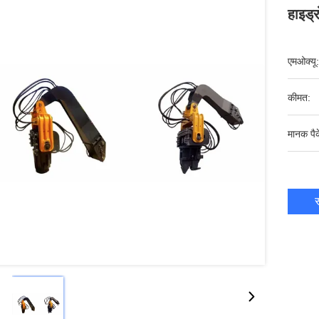
हाइड्
एमओक्यू:
कीमत:
मानक पैक
स