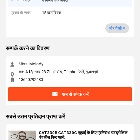
पैकेजिंग विवरण
पैकेजिंग पेपर बॉक्स
प्रसव के समय
15 कार्यदिवस
और देखो
सम्पर्क करने का विवरण
Miss. Melody
कक्ष A18, नंबर 28 Zhuji रोड, Tianhe जिले, गुआंगज़ौ
13640792480
अब से संपर्क करें
सबसे उत्तम प्रतिदान प्राप्त करें
CAT330B CAT330C खुदाई के लिए प्रतिरोध हाइड्रोलिक
पंप सील किट पहनें: