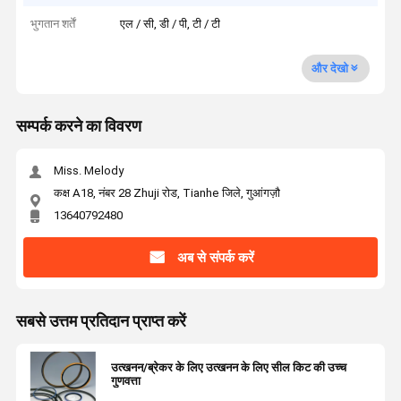
भुगतान शर्तें
एल / सी, डी / पी, टी / टी
और देखो
सम्पर्क करने का विवरण
Miss. Melody
कक्ष A18, नंबर 28 Zhuji रोड, Tianhe जिले, गुआंगज़ौ
13640792480
अब से संपर्क करें
सबसे उत्तम प्रतिदान प्राप्त करें
उत्खनन/ब्रेकर के लिए उत्खनन के लिए सील किट की उच्च
गुणवत्ता