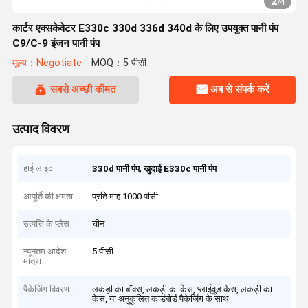
2
/
4
कार्टर एक्सकेवेटर E330c 330d 336d 340d के लिए उपयुक्त पानी पंप
C9/C-9 इंजन पानी पंप
मूल्य：Negotiate
MOQ：5 पीसी
सबसे अच्छी कीमत
अब से संपर्क करें
उत्पाद विवरण
हाई लाइट
,
330d पानी पंप
खुदाई E330c पानी पंप
आपूर्ति की क्षमता
प्रति माह 1000 पीसी
उत्पत्ति के प्लेस
चीन
न्यूनतम आदेश
5 पीसी
मात्रा
पैकेजिंग विवरण
लकड़ी का बॉक्स, लकड़ी का केस, प्लाईवुड केस, लकड़ी का
केस, या अनुकूलित कार्डबोर्ड पैकेजिंग के साथ