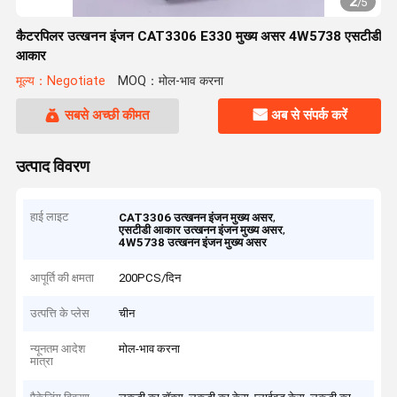
2
/
5
कैटरपिलर उत्खनन इंजन CAT3306 E330 मुख्य असर 4W5738 एसटीडी
आकार
मूल्य：Negotiate
MOQ：मोल-भाव करना
सबसे अच्छी कीमत
अब से संपर्क करें
उत्पाद विवरण
हाई लाइट
,
CAT3306 उत्खनन इंजन मुख्य असर
,
एसटीडी आकार उत्खनन इंजन मुख्य असर
4W5738 उत्खनन इंजन मुख्य असर
आपूर्ति की क्षमता
200PCS/दिन
उत्पत्ति के प्लेस
चीन
न्यूनतम आदेश
मोल-भाव करना
मात्रा