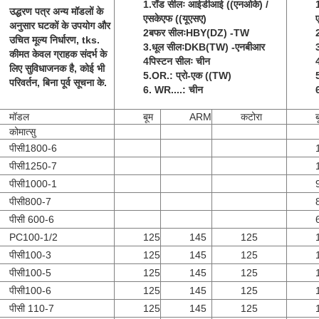
1.रॉड सीलः आईडीआई ((एनओके) /
उद्धरण पत्र अन्य मॉडलों के
एसकेएफ ((यूएसए)
अनुसार घटकों के उपयोग और
2बफर सीलःHBY(DZ) -TW
उचित मूल्य निर्धारण, tks.
3.धूल सीलःDKB(TW) -एनबीआर
कीमत केवल ग्राहक संदर्भ के
4पिस्टन सीलः चीन
लिए सुविधाजनक है, कोई भी
5.OR.: प्रो-एक ((TW)
परिवर्तन, बिना पूर्व सूचना के.
6. WR....: चीन
मॉडल
बूम
ARM
कटोरा
ब
कोमात्सु
पीसी1800-6
पीसी1250-7
पीसी1000-1
पीसी800-7
पीसी 600-6
PC100-1/2
125
145
125
पीसी100-3
125
145
125
पीसी100-5
125
145
125
पीसी100-6
125
145
125
पीसी 110-7
125
145
125