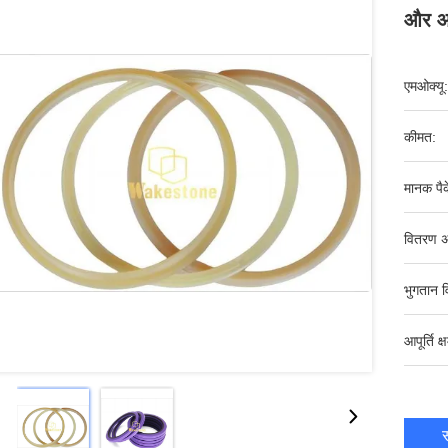
और आर
एमओक्यू:
कीमत:
मानक पैक
वितरण अ
भुगतान व
आपूर्ति क्
स