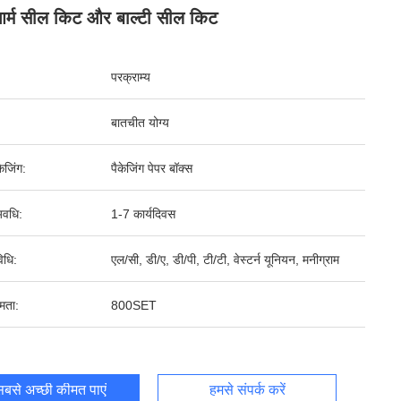
्म सील किट और बाल्टी सील किट
परक्राम्य
बातचीत योग्य
ेजिंग:
पैकेजिंग पेपर बॉक्स
वधि:
1-7 कार्यदिवस
िधि:
एल/सी, डी/ए, डी/पी, टी/टी, वेस्टर्न यूनियन, मनीग्राम
षमता:
800SET
बसे अच्छी कीमत पाएं
हमसे संपर्क करें