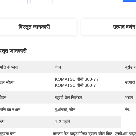
विस्तृत जानकारी
उत्पाद वर्णन
स्तृत जानकारी
पत्ति के प्लेस
चीन
ब्रांड 
KOMATSU पीसी 360-7 / 
डल संख्या
उत्पादो
KOMATSU पीसी 300-7
ेदन:
खुदाई तेल सिलेंडर
भंडार::
्पत्ति का स्थान::
गुआंगज़ौ, चीन
रंगः:
रंटी:
1-3 महीने
रमुखता देना:
कस्टम मेड हाइड्रोलिक ब्रेकर सील किट
, 
एनबीआर हाइड