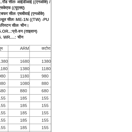
1.रॉड सीलः आईडीआई ((एनओके) /
एसकेएफ ((यूएसए)
2बफर सीलः एचबीवाई (एनओके)
3धूल सीलः ME-1N ((TW) -PU
4पिस्टन सीलः चीन।
5.OR..:प्रो-वन (ताइवान)
6. WR....: चीन
ूम
ARM
कटोरा
1380
1680
1380
1180
1380
1180
980
1180
980
880
1080
880
680
880
680
155
185
155
155
185
155
155
185
155
155
185
155
155
185
155